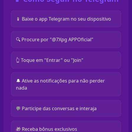
📱 Baixe o app Telegram no seu dispositivo
🔍 Procure por "@7Xpg APPOficial"
👆 Toque em "Entrar" ou "Join"
🔔 Ative as notificações para não perder
nada
💬 Participe das conversas e interaja
🎁 Receba bônus exclusivos