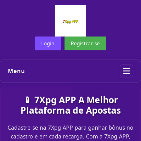
Login
Registrar-se
Menu
📱 7Xpg APP A Melhor
Plataforma de Apostas
Cadastre-se na 7Xpg APP para ganhar bônus no
cadastro e em cada recarga. Com a 7Xpg APP,