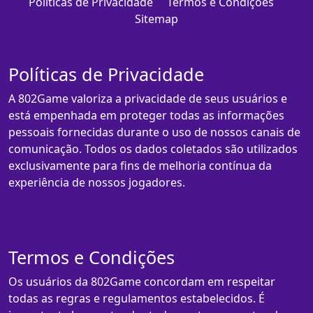
Políticas de Privacidade
Termos e Condições
Sitemap
Políticas de Privacidade
A 802Game valoriza a privacidade de seus usuários e
está empenhada em proteger todas as informações
pessoais fornecidas durante o uso de nossos canais de
comunicação. Todos os dados coletados são utilizados
exclusivamente para fins de melhoria contínua da
experiência de nossos jogadores.
Termos e Condições
Os usuários da 802Game concordam em respeitar
todas as regras e regulamentos estabelecidos. É