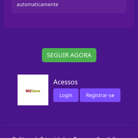
automaticamente
SEGUIR AGORA
Acessos
Login
Registrar-se