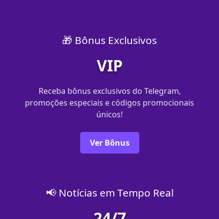
🎁 Bônus Exclusivos
VIP
Receba bônus exclusivos do Telegram,
promoções especiais e códigos promocionais
únicos!
Ver Bônus
📢 Notícias em Tempo Real
24/7