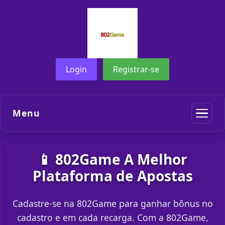
Login
Registrar-se
Menu
📱 802Game A Melhor
Plataforma de Apostas
Cadastre-se na 802Game para ganhar bônus no
cadastro e em cada recarga. Com a 802Game,